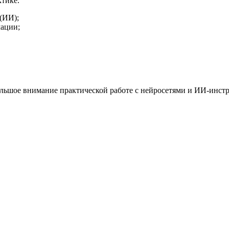
ктике.
(ИИ);
ации;
ольшое внимание практической работе с нейросетями и ИИ-инст