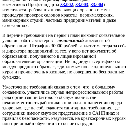
косметиков (Профстандарты
33.002
,
33.003
,
33.004
)
изменяются требования проверяющих органов и сама
процедура проверок салонов красоты, парикмахерских,
маникюрных студий, частных предпринимателей и даже
самозанятых.
В перечне требований на первый план выходит обязательное
условие работы мастеров –
легитимный
документ об
образовании. Штраф до 30000 рублей заплатят мастера за себя
и директора предприятий за тех, у кого нет документа об
образовании, полученного в лицензированной
образовательной организации. Не подойдут «сертификаты
международного образца», «дипломы» после однонедельного
курса и прочие очень красивые, но совершенно бесполезные
бумажки.
Ужесточение требований связано с тем, что, к большому
сожалению, участились случаи непрофессиональной работы
ряда организаций бытового обслуживания, где
некомпетентность работников приводит к нанесению вреда
здоровью, где не соблюдаются санитарные требования, где
сотрудники имеют смутное представление о САНПинах и
правилах безопасности. Разумеется, на краткосрочных курсах
или при онлайн обучении это освоить трудно.