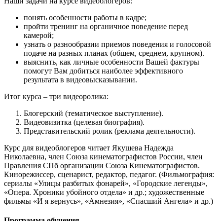
Наши задачи на курсе видеоблогеров:
понять особенности работы в кадре;
пройти тренинг на органичное поведение перед
камерой;
узнать о разнообразии приемов поведения и голосовой
подаче на разных планах (общем, среднем, крупном).
выяснить, как личные особенности Вашей фактуры
помогут Вам добиться наиболее эффективного
результата в видеовысказывании.
Итог курса – три видеоролика:
Блогерский (тематическое выступление).
Видеовизитка (целевая биография).
Представительский ролик (реклама деятельности).
Курс для видеоблогеров читает Якушева Надежда
Николаевна, член Союза кинематографистов России, член
Правления СПб организации Союза Кинематографистов.
Кинорежиссер, сценарист, редактор, педагог. (Фильмография:
сериалы «Улицы разбитых фонарей», «Городские легенды»,
«Опера. Хроники убойного отдела» и др.; художественные
фильмы «И я вернусь», «Амнезия», «Спасший Ангела» и др.)
Программа обучения