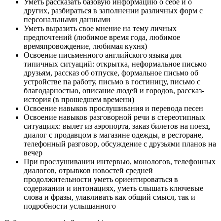
Уметь рассказать базовую информацию о себе и о
других, разбираться в заполнении различных форм с
персональными данными
Уметь выразить свое мнение на тему личных
предпочтений (любимое время года, любимое
времяпровождение, любимая кухня)
Освоение письменного английского языка для
типичных ситуаций: открытка, неформальное письмо
друзьям, рассказ об отпуске, формальное письмо об
устройстве па работу, письмо в гостиницу, письмо с
благодарностью, описание людей и городов, рассказ-
история (в прошедшем времени)
Освоение навыков прослушивания и перевода песен
Освоение навыков разговорной речи в стереотипных
ситуациях: вылет из аэропорта, заказ билетов на поезд,
диалог с продавцом в магазине одежды, в ресторане,
телефонный разговор, обсуждение с друзьями планов на
вечер
При прослушивании интервью, монологов, телефонных
диалогов, отрывков новостей средней
продолжительности уметь ориентироваться в
содержании и интонациях, уметь слышать ключевые
слова и фразы, улавливать как общий смысл, так и
подробности услышанного